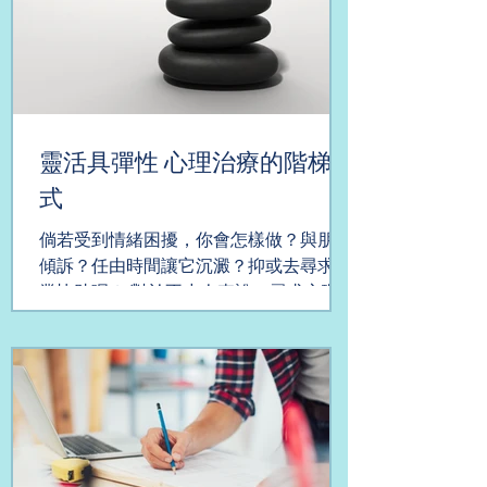
靈活具彈性 心理治療的階梯模
式
倘若受到情緒困擾，你會怎樣做？與朋友
傾訴？任由時間讓它沉澱？抑或去尋求專
業協助呢？ 對於不少人來說，尋求心理
治療不全然為易事。一邊廂，選擇公營的
醫療服務，需要於輪候隊伍經歷漫長等
待；另一邊廂，挑選私營的服務，則需要
背負沉重經濟負擔。 ...