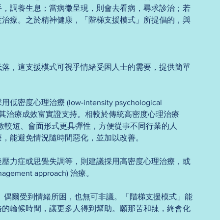
手，調養生息；當病徵呈現，則會去看病，尋求診治；若
度治療。之於精神健康，「階梯支援模式」所提倡的，與
低落，這支援模式可視乎情緒受困人士的需要，提供簡單
。
 (low-intensity psychological 
組，其治療成效富實證支持。相較於傳統高密度心理治療 
erapy)，其治療節數較短、會面形式更具彈性，方便從事不同行業的人
療，能避免情況隨時間惡化，並加以改善。
後壓力症或思覺失調等，則建議採用高密度心理治療，或
agement approach) 治療。 
 偶爾受到情緒所困，也無可非議。「階梯支援模式」能
務的輪候時間，讓更多人得到幫助。願那苦和辣，終會化