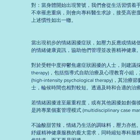
對：當身體開始出現警號，我們會從生活習慣着
不幸罹患重病，則會向專科醫生求診，接受高密
上述慣性如出一轍。 
當出現初步的情緒困擾症狀，如壓力反應或情緒
的情緒健康資訊，協助他們管理並改善精神健康
對於受輕中度抑鬱焦慮症狀困擾的人士，則建議採用低密度心理治療
therapy)，包括指導式自助治療及心理教育小
(high-intensity psychological th
士，輪候時間也相對較短。透過及時和合適的治
若情緒困擾達至嚴重程度，或有其他困擾如創傷
是跨專業個案管理模式 (multidisciplinary case man
不論酸甜苦辣，情緒乃生活的調味料，壓力亦然。
紓緩精神健康服務的龐大需求，同時縮短專科服